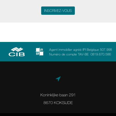
INSCRIVEZ-VOUS
Agent immobilier agréé IPI Belgique 507.998
Numéro de compte TAV-BE 0819.670.586
Koninklijke baan 291
8670 KOKSIJDE