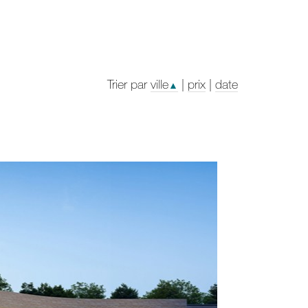
Trier par
ville
|
prix
|
date
▲