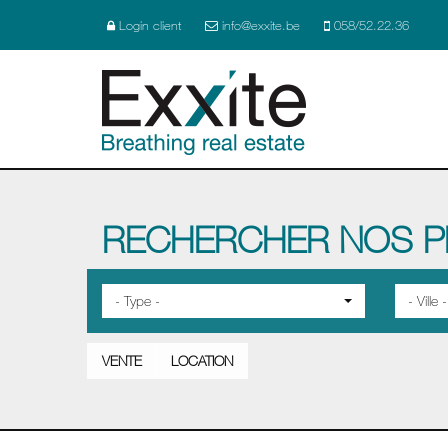
Login client
info@exxite.be
058/52.22.36
RECHERCHER NOS P
- Type -
- Ville -
VENTE
LOCATION