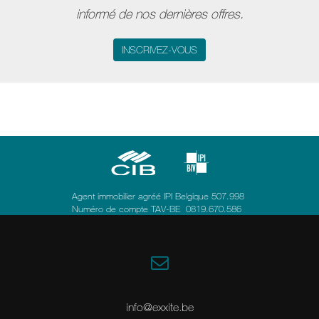
informé de nos dernières offres.
INSCRIVEZ-VOUS
Agent immobilier agréé IPI Belgique 507.998
Numéro de compte TAV-BE 0819.670.586
info@exxite.be