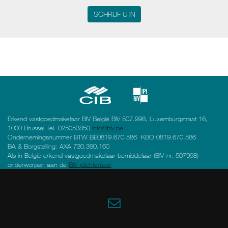
SCHRIJF U IN
Erkend vastgoedmakelaar BIV België BIV 507.998, Luxemburgstraat 16,
1000 Brussel Tel. 025053850
info@biv.be
Ondernemingsnummer BTW BE0819.670.586 KBO 0819.670.586
BA & Borgstelling: AXA 730.390.160
Als in België erkend vastgoedmakelaar-bemiddelaar (BIV-nr. 507998)
onderworpen aan de
BIV-plichtenleer