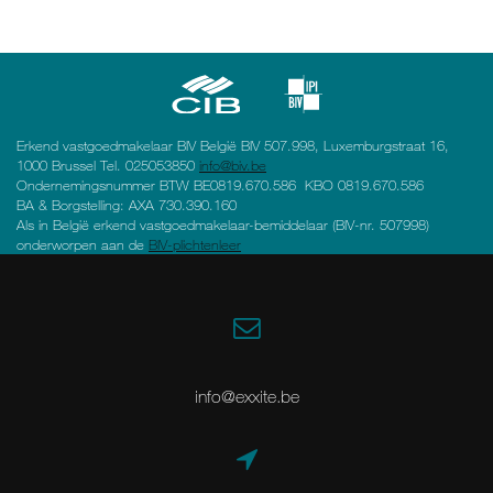
Erkend vastgoedmakelaar BIV België BIV 507.998, Luxemburgstraat 16,
1000 Brussel Tel. 025053850
info@biv.be
Ondernemingsnummer BTW BE0819.670.586 KBO 0819.670.586
BA & Borgstelling: AXA 730.390.160
Als in België erkend vastgoedmakelaar-bemiddelaar (BIV-nr. 507998)
onderworpen aan de
BIV-plichtenleer
info@exxite.be