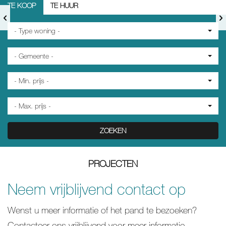
TE KOOP
TE HUUR
- Type woning -
- Gemeente -
- Min. prijs -
- Max. prijs -
ZOEKEN
PROJECTEN
Neem vrijblijvend contact op
Wenst u meer informatie of het pand te bezoeken?
Contacteer ons vrijblijvend voor meer informatie.