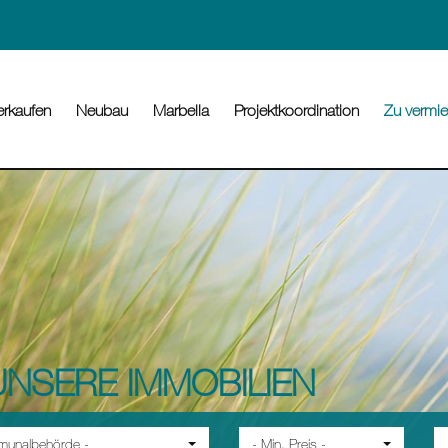
erkaufen
Neubau
Marbella
Projektkoordination
Zu vermie
NSERE IMMOBILIEN
munalbehörde -
- Min. Preis -