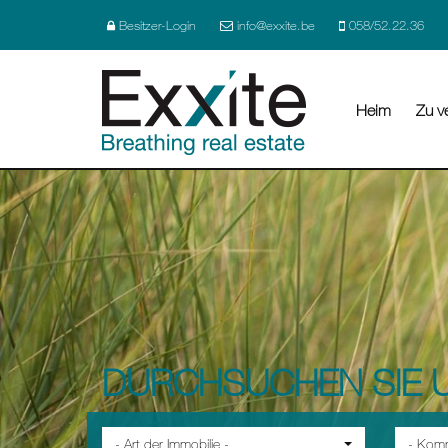
Besitzer-Login
info@exxite.be
058/52.22.36
Heim
Zu v
DURCHSUCHEN SIE U
- Art der Immobilie -
- Kom