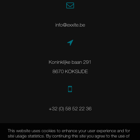
info@exxite.be
Koninklijke baan 291
8670 KOKSIJDE
+32 (0) 58 52 22 36
This website uses cookies to enhance your user experience and for
© 2026 - Exxite -
Developed by Zabun
-
Disclaimer
-
Privacy policy
site usage statistics. By continuing this site you agree to the use of