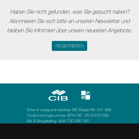
Haben Sie nicht gefunden, was Sie gesucht haben?
Abonnieren Sie sich bitte an unseren Newsletter und
bleiben Sie informiert über unsere neuesten Angebote.
REGISTRIEREN
Erkend vastgoedmakelaar BIV België BIV 507.998
Ondernemingsnummer BTW-BE 0819.670.586
BA & Borgstelling: AXA 730.390.160