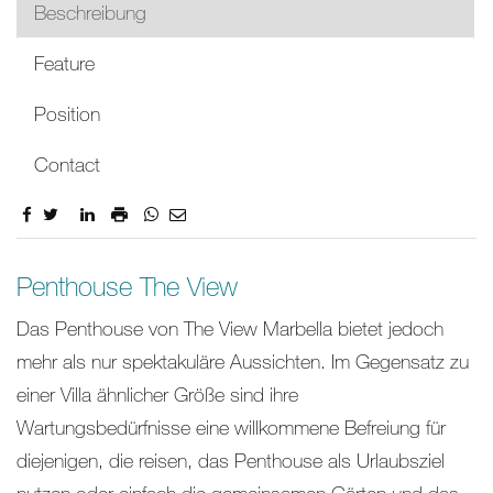
Beschreibung
Feature
Position
Contact
Beschreibung
Penthouse The View
Das Penthouse von The View Marbella bietet jedoch
mehr als nur spektakuläre Aussichten. Im Gegensatz zu
einer Villa ähnlicher Größe sind ihre
Wartungsbedürfnisse eine willkommene Befreiung für
diejenigen, die reisen, das Penthouse als Urlaubsziel
nutzen oder einfach die gemeinsamen Gärten und das