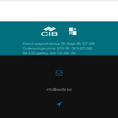
Erkend vastgoedmakelaar BIV België BIV 507.998
Ondernemingsnummer BTW-BE 0819.670.586
BA & Borgstelling: AXA 730.390.160
info@exxite.be