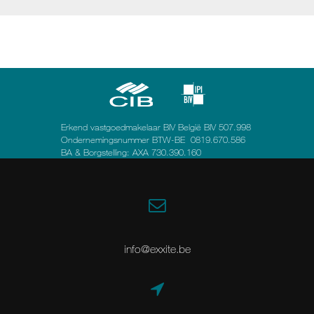
Erkend vastgoedmakelaar BIV België BIV 507.998
Ondernemingsnummer BTW-BE 0819.670.586
BA & Borgstelling: AXA 730.390.160
info@exxite.be