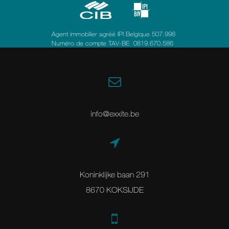
Agent immobilier agréé IPI Belgique 507.998
Numéro de compte TAV-BE 0819.670.586
info@exxite.be
Koninklijke baan 291
8670 KOKSIJDE